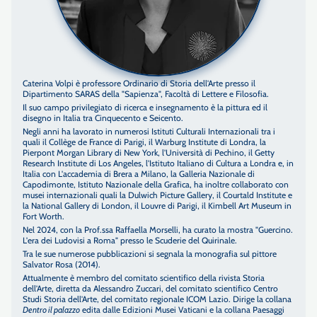
Caterina Volpi è professore Ordinario di Storia dell'Arte presso il
Dipartimento SARAS della "Sapienza", Facoltà di Lettere e Filosofia.
Il suo campo privilegiato di ricerca e insegnamento è la pittura ed il
disegno in Italia tra Cinquecento e Seicento.
Negli anni ha lavorato in numerosi Istituti Culturali Internazionali tra i
quali il Collège de France di Parigi, il Warburg Institute di Londra, la
Pierpont Morgan Library di New York, l'Università di Pechino, il Getty
Research Institute di Los Angeles, l'Istituto Italiano di Cultura a Londra e, in
Italia con L'accademia di Brera a Milano, la Galleria Nazionale di
Capodimonte, Istituto Nazionale della Grafica, ha inoltre collaborato con
musei internazionali quali la Dulwich Picture Gallery, il Courtald Institute e
la National Gallery di London, il Louvre di Parigi, il Kimbell Art Museum in
Fort Worth.
Nel 2024, con la Prof.ssa Raffaella Morselli, ha curato la mostra "Guercino.
L'era dei Ludovisi a Roma" presso le Scuderie del Quirinale.
Tra le sue numerose pubblicazioni si segnala la monografia sul pittore
Salvator Rosa (2014).
Attualmente è membro del comitato scientifico della rivista Storia
dell'Arte, diretta da Alessandro Zuccari, del comitato scientifico Centro
Studi Storia dell'Arte, del comitato regionale ICOM Lazio. Dirige la collana
Dentro il palazzo
edita dalle Edizioni Musei Vaticani e la collana Paesaggi